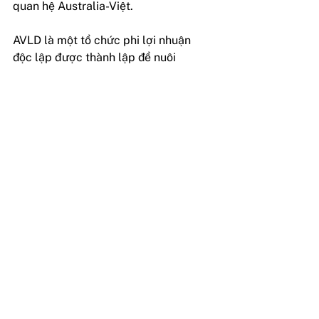
quan hệ Australia-Việt.
AVLD là một tổ chức phi lợi nhuận 
độc lập được thành lập để nuôi 
dưỡng mối quan hệ, thúc đẩy sự gắn 
kết và ươm mầm hợp tác giữa các 
nhà lãnh đạo trẻ của Australia và Việt 
Nam đại diện từ mọi tầng lớp xã hội. 
Đối thoại 2021 tự hào được tài trợ bởi 
Chính phủ NSW. Để biết thêm thông 
tin về AVLD và danh sách đầy đủ các 
đại biểu tham dự AVLD 2021, hãy truy 
cập 
www.australiavietnam.org
 hoặc 
theo dõi trang Facebook: 
www.facebook.com/avyld
hoặc trang 
LinkedIn: 
https://www.linkedin.com/company/a
usviet/
.